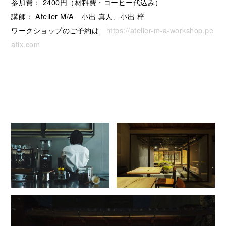
参加費： 2400円（材料費・コーヒー代込み）
講師： Atelier M/A 小出 真人、小出 梓
ワークショップのご予約は
https://atelier-m-a-workshop.pe
atix.com