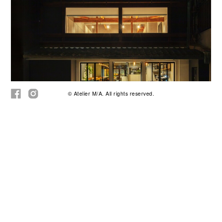
© Atelier M/A. All rights reserved.
イベント名称： Atelier M/A POP UP STORE ～心で感じる