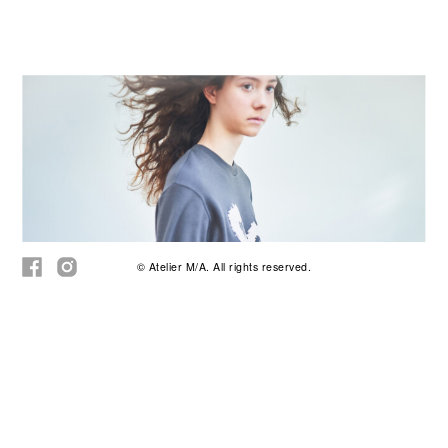
© Atelier M/A. All rights reserved.
2021.Feb.21
// Free
RELAX WEAR SERIE