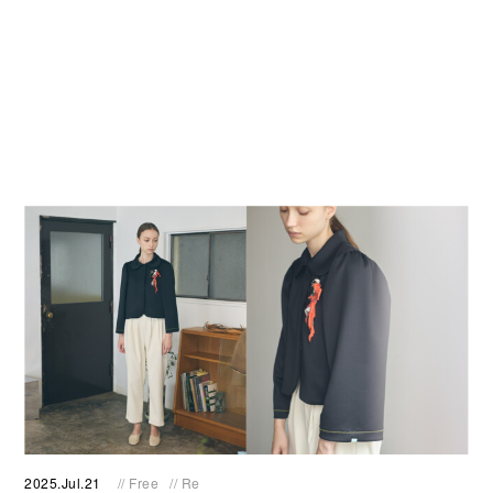
2025.Jul.21
// Free
// Re