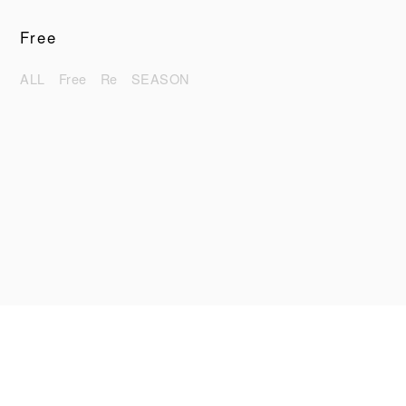
Free
ALL
Free
Re
SEASON